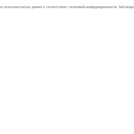
их пользовательских данных в соответствии с политикой конфиденциальности. Заблокиро
Покупателям
Выполненные проекты
Как заказать
Фото в интерьере
Процесс изготовления
Отзывы клиентов
Оплата и доставка
Материалы и технологии
Вопросы и ответы
Соглашение на обработку
персональных данных
Политика в отношении
обработки персональных
данных