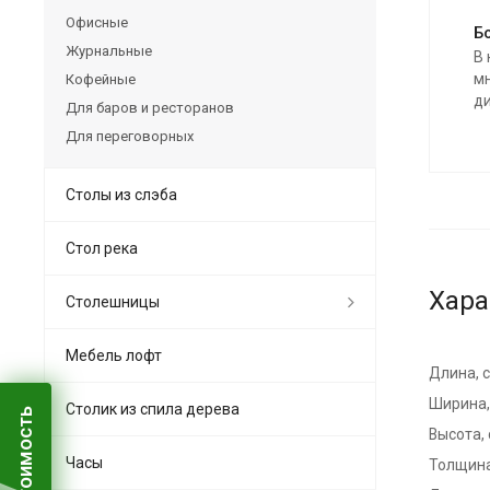
Офисные
Б
Журнальные
В 
м
Кофейные
ди
Для баров и ресторанов
Для переговорных
Столы из слэба
Стол река
Хара
Столешницы
Мебель лофт
Длина, 
Ширина,
Столик из спила дерева
Высота,
Часы
Толщина