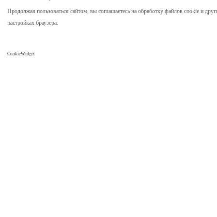
Продолжая пользоваться сайтом, вы соглашаетесь на обработку файлов cookie и друг
настройках браузера.
CookieWidget
Компания
Каталог
О нас
Столы
Отзывы
Столы из слэба
Реквизиты
Стол река
Карта сайта
Столешницы
Мебель лофт
Столик из спила дерева
Часы