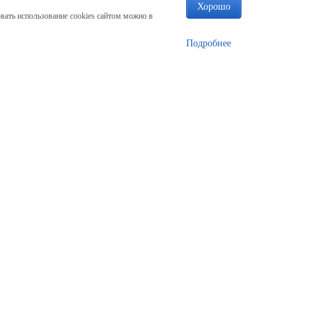
Хорошо
вать использование cookies сайтом можно в
Подробнее
Наши контакты
+7 913 922-15-90
с 9:00 до 21:00 (без выходных)
Адрес производства
г. Димитровград
ул. Куйбышева, д 1/2П
moscow@artwooddesign.ru
sale@artwooddesign.ru