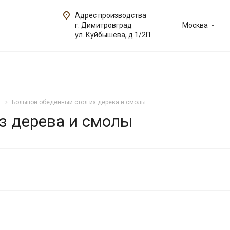
Адрес производства
г. Димитровград
Москва
ул. Куйбышева, д 1/2П
Большой обеденный стол из дерева и смолы
з дерева и смолы