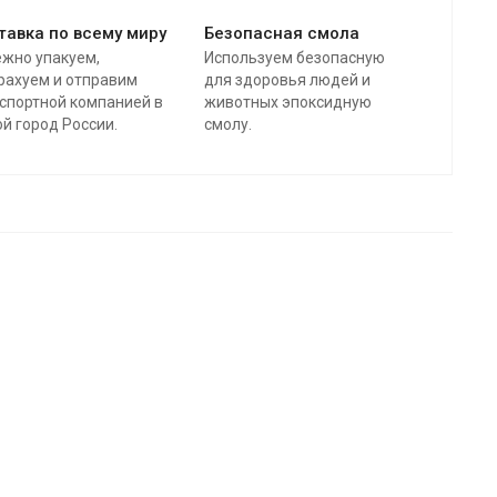
тавка по всему миру
Безопасная смола
жно упакуем,
Используем безопасную
рахуем и отправим
для здоровья людей и
спортной компанией в
животных эпоксидную
й город России.
смолу.