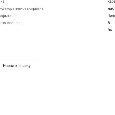
ина
кар
-декоративное покрытие
лак
окрытия
Ren
во мест, чел.
8
84
Назад к списку