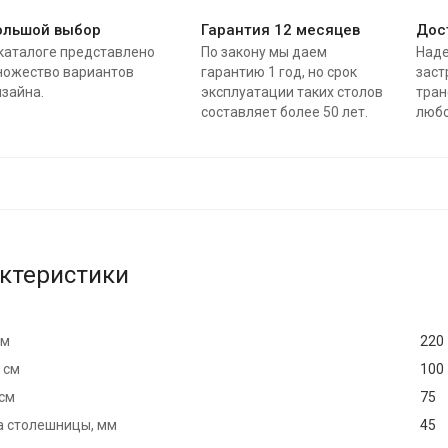
ольшой выбор
Гарантия 12 месяцев
Дос
каталоге представлено
По закону мы даем
Наде
ножество вариантов
гарантию 1 год, но срок
заст
зайна.
эксплуатации таких столов
тран
составляет более 50 лет.
любо
ктеристики
см
220
 см
100
 см
75
 столешницы, мм
45