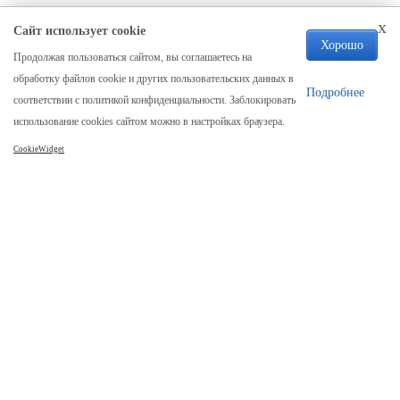
x
Сайт использует cookie
Хорошо
Продолжая пользоваться сайтом, вы соглашаетесь на
Компания
обработку файлов cookie и других пользовательских данных в
О нас
Подробнее
соответствии с политикой конфиденциальности. Заблокировать
Отзывы
использование cookies сайтом можно в настройках браузера.
Реквизиты
CookieWidget
Карта сайта
Каталог
Столы
Столы из слэба
Стол река
Столешницы
Мебель лофт
Столик из спила дерева
Часы