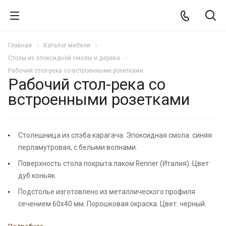
Главная
Каталог мебели
Столы из эпоксидной смолы и дерева
Рабочий стол-река со встроенными розетками
Рабочий стол-река со
встроенными розетками
ХИТ
Столешница из слэба карагача. Эпоксидная смола: синяя
перламутровая, с белыми волнами.
Поверхность стола покрыта лаком Renner (Италия). Цвет:
дуб коньяк.
Подстолье изготовлено из металлического профиля
сечением 60х40 мм. Порошковая окраска. Цвет: черный.