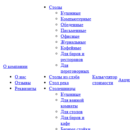
Столы
Кухонные
Компьютерные
Обеденные
Письменные
Офисные
Журнальные
Кофейные
Для баров и
ресторанов
Для
О компании
переговорных
О нас
Столы из слэба
Калькулятор
Акци
Отзывы
Стол река
стоимости
Реквизиты
Столешницы
Кухонные
Для ванной
комнаты
Для столов
Для баров и
кафе
Барные стойки