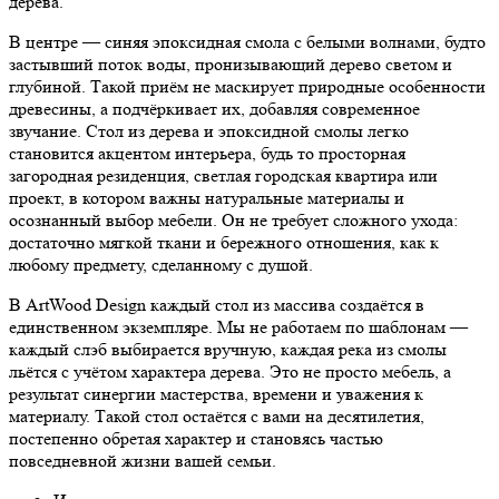
дерева.
В центре — синяя эпоксидная смола с белыми волнами, будто
застывший поток воды, пронизывающий дерево светом и
глубиной. Такой приём не маскирует природные особенности
древесины, а подчёркивает их, добавляя современное
звучание. Стол из дерева и эпоксидной смолы легко
становится акцентом интерьера, будь то просторная
загородная резиденция, светлая городская квартира или
проект, в котором важны натуральные материалы и
осознанный выбор мебели. Он не требует сложного ухода:
достаточно мягкой ткани и бережного отношения, как к
любому предмету, сделанному с душой.
В ArtWood Design каждый стол из массива создаётся в
единственном экземпляре. Мы не работаем по шаблонам —
каждый слэб выбирается вручную, каждая река из смолы
льётся с учётом характера дерева. Это не просто мебель, а
результат синергии мастерства, времени и уважения к
материалу. Такой стол остаётся с вами на десятилетия,
постепенно обретая характер и становясь частью
повседневной жизни вашей семьи.