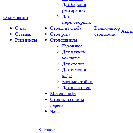
Для баров и
ресторанов
Для
О компании
переговорных
О нас
Столы из слэба
Калькулятор
Акци
Отзывы
Стол река
стоимости
Реквизиты
Столешницы
Кухонные
Для ванной
комнаты
Для столов
Для баров и
кафе
Барные стойки
Для ресепшен
Мебель лофт
Столик из спила
дерева
Часы
Каталог