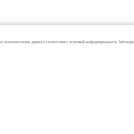
их пользовательских данных в соответствии с политикой конфиденциальности. Заблокиро
Покупателям
Выполненные проекты
Как заказать
Фото в интерьере
Процесс изготовления
Отзывы клиентов
Оплата и доставка
Материалы и технологии
Вопросы и ответы
Соглашение на обработку
персональных данных