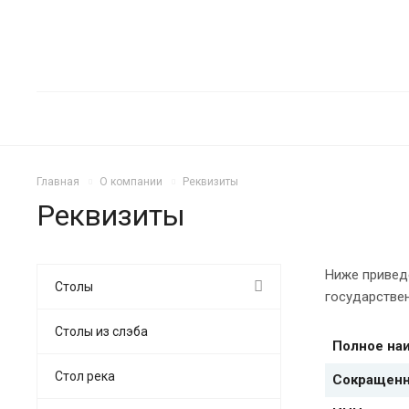
Главная
О компании
Реквизиты
Реквизиты
Ниже привед
Столы
государстве
Столы из слэба
Полное на
Стол река
Сокращенн