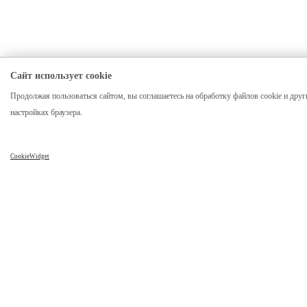
Сайт использует cookie
Продолжая пользоваться сайтом, вы соглашаетесь на обработку файлов cookie и друг
настройках браузера.
CookieWidget
Компания
Каталог
О нас
Столы
Отзывы
Столы из слэба
Реквизиты
Стол река
Карта сайта
Столешницы
Мебель лофт
Столик из спила дерева
Часы