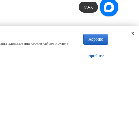
MAX
x
Хорошо
вать использование cookies сайтом можно в
Подробнее
Наши контакты
+7 913 922-15-90
с 9:00 до 21:00 (без выходных)
Адрес производства
г. Димитровград
ул. Куйбышева, д 1/2П
moscow@artwooddesign.ru
sale@artwooddesign.ru