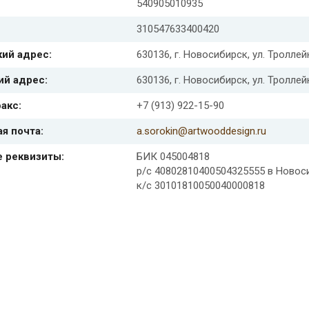
540905010935
310547633400420
ий адрес:
630136, г. Новосибирск, ул. Троллейн
ий адрес:
630136, г. Новосибирск, ул. Троллейн
акс:
+7 (913) 922-15-90
я почта:
a.sorokin@artwooddesign.ru
е реквизиты:
БИК 045004818
р/с 40802810400504325555 в Ново
к/с 30101810050040000818