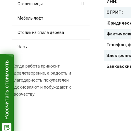
ИНН:
Столешницы
ОГРИП:
Мебель лофт
Юридическ
Столик из спила дерева
Фактическ
Телефон, ф
Часы
Электронна
Рассчитать стоимость
Когда работа приносит
Банковски
удовлетворение, а радость и
благодарность покупателей
вдохновляют и побуждают к
творчеству.