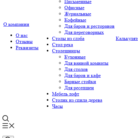
Письменные
Офисные
Журнальные
Кофейные
О компании
Для баров и ресторанов
Для переговорных
О нас
Столы из слэба
Калькулят
Отзывы
Стол река
Реквизиты
Столешницы
Кухонные
Для ванной комнаты
Для столов
Для баров и кафе
Барные стойки
Для ресепшен
Мебель лофт
Столик из спила дерева
Часы