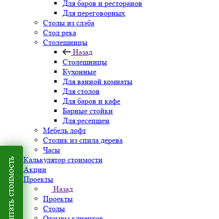
Для баров и ресторанов
Для переговорных
Столы из слэба
Стол река
Столешницы
Назад
Столешницы
Кухонные
Для ванной комнаты
Для столов
Для баров и кафе
Барные стойки
Для ресепшен
Мебель лофт
Столик из спила дерева
Часы
Калькулятор стоимости
Рассчитать стоимость
Акции
Проекты
Назад
Проекты
Столы
Отзывы клиентов