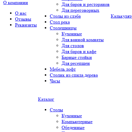
О компании
Для баров и ресторанов
Для переговорных
О нас
Столы из слэба
Калькулят
Отзывы
Стол река
Реквизиты
Столешницы
Кухонные
Для ванной комнаты
Для столов
Для баров и кафе
Барные стойки
Для ресепшен
Мебель лофт
Столик из спила дерева
Часы
Каталог
Столы
Кухонные
Компьютерные
Обеденные