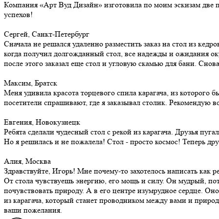
Компания «Арт Вуд Дизайн» изготовила по моим эскизам две 
успехов!
Сергей, Санкт-Петербург
Сначала не решался удаленно разместить заказ на стол из кедро
когда получил долгожданный стол, все надежды и ожидания оку
после этого заказал еще стол и угловую скамью для бани. Снова
Максим, Братск
Меня удивила красота торцевого спила карагача, из которого б
посетители спрашивают, где я заказывал столик. Рекомендую вс
Евгения, Новокузнецк
Ребята сделали чудесный стол с рекой из карагача. Друзья пуг
Но я решилась и не пожалела! Стол - просто космос! Теперь др
Алия, Москва
Здравствуйте, Игорь! Мне почему-то захотелось написать как р
От стола чувствуешь энергию, его мощь и силу. Он мудрый, пот
почувствовать природу. А в его центре изумрудное сердце. Оно
из карагача, который станет проводником между вами и природо
ваши пожелания.