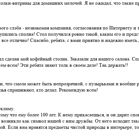
полки-витрины для домашних мелочей. Я не ожидал, что такие 
вого слэба - незнакомая компания, согласования по Интернету и т
пились сполна! Стол получился ровно такой, каким его и предст
 все отлично! Спасибо, ребята, с вами приятно и надежно иметь 
ыл сделан мой кофейный столик. Заказали для нашего салона. Сп
ем-всем! Эти ребята знают толк в своем деле! Так держать!!
али, что смола может быть непрозрачной, с пузырьками и вообще
узья спрашивают, кто делал. Рекомендую всем!
екламу.
ому что ему более 100 лет. К нему прикасаешься, и он дарит сп
 возникло как символ нашей с ним дружбы. От него исходит така
й. Если вам нравятся предметы чистой природы в интерьере, то м