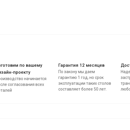
зготовим по вашему
Гарантия 12 месяцев
Дос
По закону мы даем
Наде
изайн-проекту
гарантию 1 год, но срок
заст
роизводство начинается
эксплуатации таких столов
тран
сле согласования всех
составляет более 50 лет.
любо
еталей