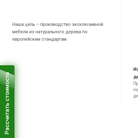
Наша цель – производство эксклюзивной
мебели из натурального дерева по
европейским стандартам.
И
Рассчитать стоимость
д
П
по
д