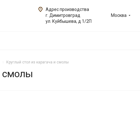
Адрес производства
г. Димитровград
Москва
ул. Куйбышева, д 1/2П
Круглый стол из карагача и смолы
и смолы