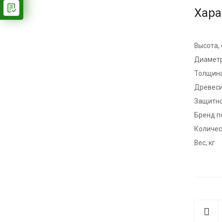
Хара
Высота,
Диаметр
Толщина
Древес
Защитно
Бренд п
Количест
Вес, кг