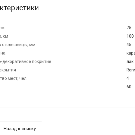
ктеристики
 см
75
, см
100
 столешницы, мм
45
ина
кар
-декоративное покрытие
лак
окрытия
Ren
во мест, чел.
4
60
Назад к списку