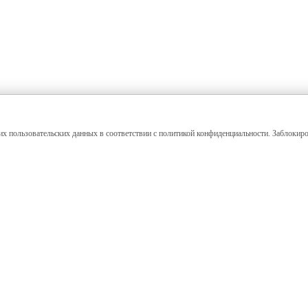
их пользовательских данных в соответствии с политикой конфиденциальности. Заблокиро
Покупателям
Выполненные проекты
Как заказать
Фото в интерьере
Процесс изготовления
Отзывы клиентов
Оплата и доставка
Материалы и технологии
Вопросы и ответы