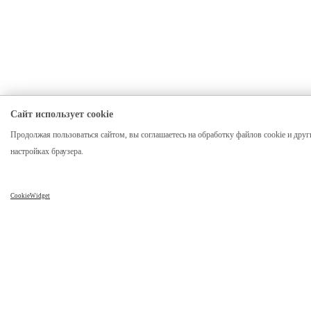
Сайт использует cookie
Продолжая пользоваться сайтом, вы соглашаетесь на обработку файлов cookie и друг
настройках браузера.
CookieWidget
Компания
Каталог
О нас
Столы
Отзывы
Столы из слэба
Реквизиты
Стол река
Карта сайта
Столешницы
Мебель лофт