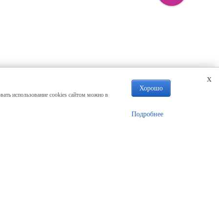
x
Хорошо
вать использование cookies сайтом можно в
Подробнее
Наши контакты
+7 913 922-15-90
с 9:00 до 21:00 (без выходных)
Адрес производства
г. Димитровград
ул. Куйбышева, д 1/2П