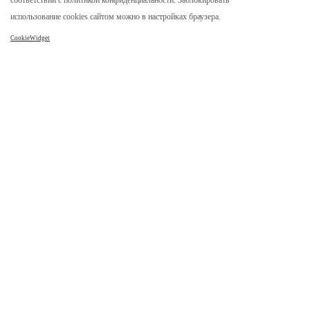
соответствии с политикой конфиденциальности. Заблокировать
Отзывы
использование cookies сайтом можно в настройках браузера.
Реквизиты
CookieWidget
Карта сайта
Каталог
Столы
Столы из слэба
Стол река
Столешницы
Мебель лофт
Столик из спила дерева
Часы
Покупателям
Как заказать
Процесс изготовления