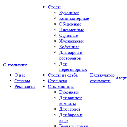
Столы
Кухонные
Компьютерные
Обеденные
Письменные
Офисные
Журнальные
Кофейные
Для баров и
ресторанов
Для
О компании
переговорных
О нас
Столы из слэба
Калькулятор
Акци
Отзывы
Стол река
стоимости
Реквизиты
Столешницы
Кухонные
Для ванной
комнаты
Для столов
Для баров и
кафе
Барные стойки