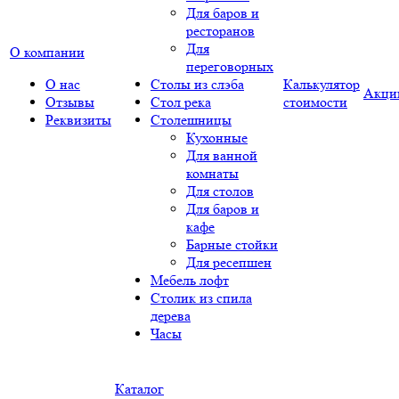
Для баров и
ресторанов
Для
О компании
переговорных
О нас
Столы из слэба
Калькулятор
Акци
Отзывы
Стол река
стоимости
Реквизиты
Столешницы
Кухонные
Для ванной
комнаты
Для столов
Для баров и
кафе
Барные стойки
Для ресепшен
Мебель лофт
Столик из спила
дерева
Часы
Каталог