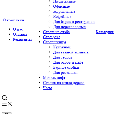
Письменные
Офисные
Журнальные
Кофейные
О компании
Для баров и ресторанов
Для переговорных
О нас
Столы из слэба
Калькулят
Отзывы
Стол река
Реквизиты
Столешницы
Кухонные
Для ванной комнаты
Для столов
Для баров и кафе
Барные стойки
Для ресепшен
Мебель лофт
Столик из спила дерева
Часы