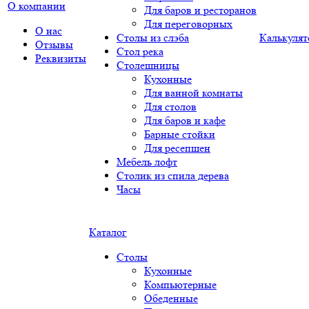
О компании
Для баров и ресторанов
Для переговорных
О нас
Столы из слэба
Калькулят
Отзывы
Стол река
Реквизиты
Столешницы
Кухонные
Для ванной комнаты
Для столов
Для баров и кафе
Барные стойки
Для ресепшен
Мебель лофт
Столик из спила дерева
Часы
Каталог
Столы
Кухонные
Компьютерные
Обеденные