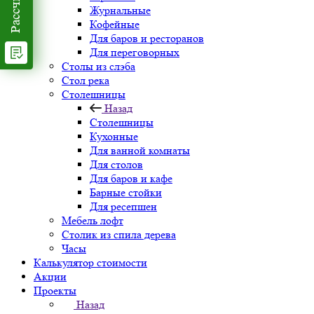
Журнальные
Кофейные
Для баров и ресторанов
Для переговорных
Столы из слэба
Стол река
Столешницы
Назад
Столешницы
Кухонные
Для ванной комнаты
Для столов
Для баров и кафе
Барные стойки
Для ресепшен
Мебель лофт
Столик из спила дерева
Часы
Калькулятор стоимости
Акции
Проекты
Назад