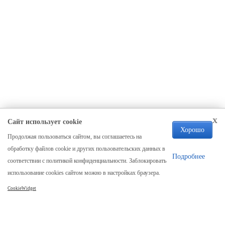
x
Сайт использует cookie
Хорошо
Продолжая пользоваться сайтом, вы соглашаетесь на
Компания
обработку файлов cookie и других пользовательских данных в
О нас
Подробнее
соответствии с политикой конфиденциальности. Заблокировать
Отзывы
использование cookies сайтом можно в настройках браузера.
Реквизиты
CookieWidget
Карта сайта
Каталог