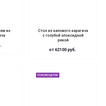
аем из
Стол из капового карагача
ача
с голубой эпоксидной
рекой
.
от 62100
руб.
РЕКОМЕНДУЕМ