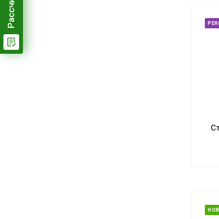
РЕ
С
НО