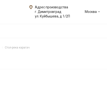
Адрес производства
г. Димитровград
Москва
ул. Куйбышева, д 1/2П
Стол-река карагач
ОВИНКА