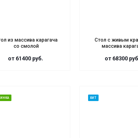
тол из массива карагача
Стол с живым кр
со смолой
массива караг
от 61400
руб.
от 68300
руб
ВИНКА
ХИТ