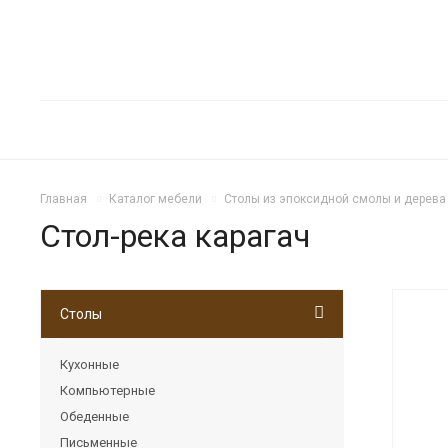
Главная
Каталог мебели
Столы из эпоксидной смолы и дерева
Стол-река карагач
Столы
Н
Кухонные
Компьютерные
Обеденные
Письменные