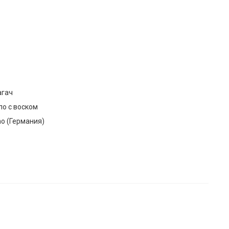
агач
ло с воском
o (Германия)