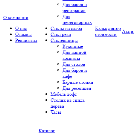
Для баров и
ресторанов
Для
О компании
переговорных
О нас
Столы из слэба
Калькулятор
Акци
Отзывы
Стол река
стоимости
Реквизиты
Столешницы
Кухонные
Для ванной
комнаты
Для столов
Для баров и
кафе
Барные стойки
Для ресепшен
Мебель лофт
Столик из спила
дерева
Часы
Каталог