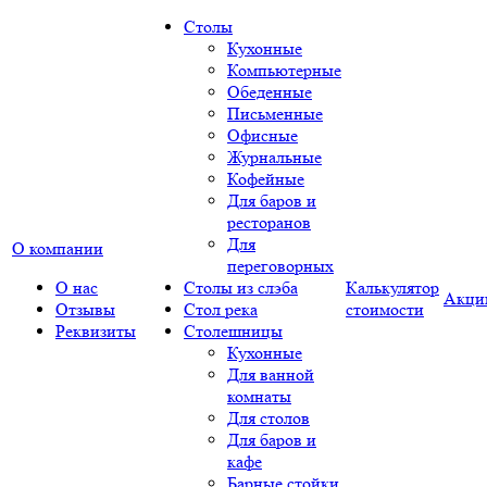
Столы
Кухонные
Компьютерные
Обеденные
Письменные
Офисные
Журнальные
Кофейные
Для баров и
ресторанов
Для
О компании
переговорных
О нас
Столы из слэба
Калькулятор
Акци
Отзывы
Стол река
стоимости
Реквизиты
Столешницы
Кухонные
Для ванной
комнаты
Для столов
Для баров и
кафе
Барные стойки