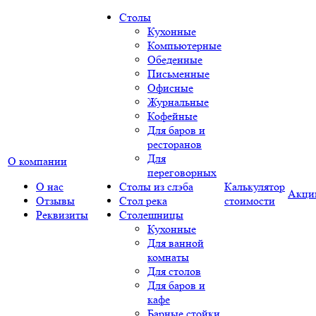
Столы
Кухонные
Компьютерные
Обеденные
Письменные
Офисные
Журнальные
Кофейные
Для баров и
ресторанов
Для
О компании
переговорных
О нас
Столы из слэба
Калькулятор
Акци
Отзывы
Стол река
стоимости
Реквизиты
Столешницы
Кухонные
Для ванной
комнаты
Для столов
Для баров и
кафе
Барные стойки