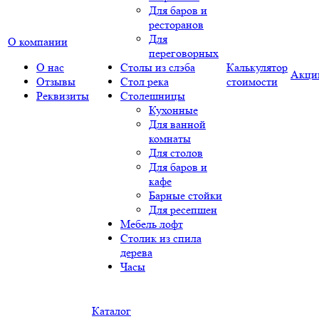
Для баров и
ресторанов
Для
О компании
переговорных
О нас
Столы из слэба
Калькулятор
Акци
Отзывы
Стол река
стоимости
Реквизиты
Столешницы
Кухонные
Для ванной
комнаты
Для столов
Для баров и
кафе
Барные стойки
Для ресепшен
Мебель лофт
Столик из спила
дерева
Часы
Каталог