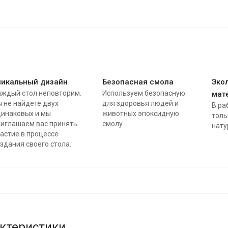
никальный дизайн
Безопасная смола
Эко
аждый стол неповторим.
Используем безопасную
мат
 не найдете двух
для здоровья людей и
В ра
динаковых и мы
животных эпоксидную
толь
риглашаем вас принять
смолу.
нату
астие в процессе
здания своего стола.
ктеристики