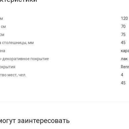
см
120
 см
70
 см
75
 столешницы, мм
45
ина
кар
-декоративное покрытие
лак
окрытия
Ren
во мест, чел.
4
45
могут заинтересовать