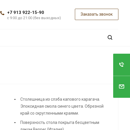
+7 913 922-15-90
Заказать звонок
с 9:00 до 21:00 (без выходных)
Столешница из слэба капового карагача.
Эпоксидная смола синего цвета. Обрезной
край со скругленными краями.
Поверхность стола покрыта бесцветным
лаком Renner (Италия).