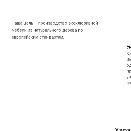
Наша цель – производство эксклюзивной
мебели из натурального дерева по
европейским стандартам.
У
К
Вы
о
п
уч
со
Хара