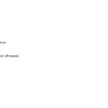
агач
ner (Италия)