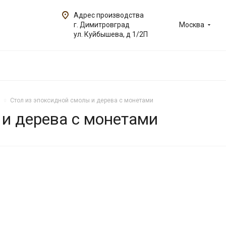
Адрес производства
г. Димитровград
Москва
ул. Куйбышева, д 1/2П
Стол из эпоксидной смолы и дерева с монетами
 и дерева с монетами
ИТ
НОВИНКА