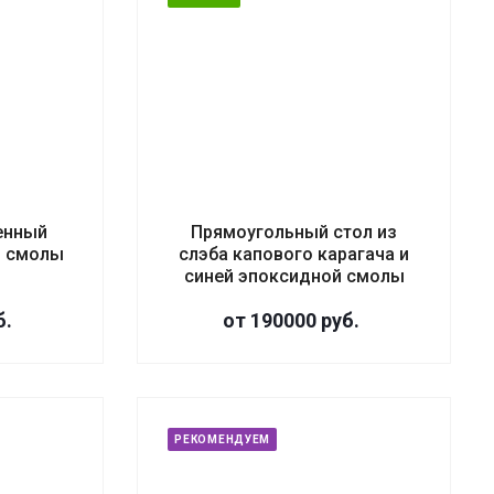
енный
Прямоугольный стол из
й смолы
слэба капового карагача и
синей эпоксидной смолы
б.
от 190000
руб.
РЕКОМЕНДУЕМ