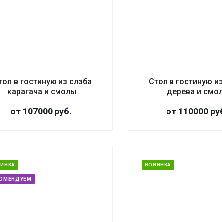
тол в гостиную из слэба
Стол в гостиную и
карагача и смолы
дерева и смо
от 107000
руб.
от 110000
ру
ВИНКА
НОВИНКА
КОМЕНДУЕМ