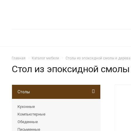
Главная
Каталог мебели
Столы из эпоксидной смолы и дерева
Стол из эпоксидной смолы
Столы
Х
Кухонные
Компьютерные
Обеденные
Письменные