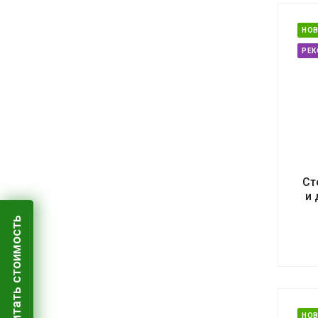
НО
РЕ
Ст
и 
Рассчитать стоимость
НО