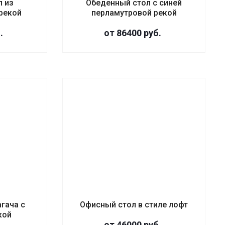
л из
Обеденный стол с синей
 рекой
перламутровой рекой
.
от 86400
руб.
агача с
Офисный стол в стиле лофт
кой
от 46000
руб.