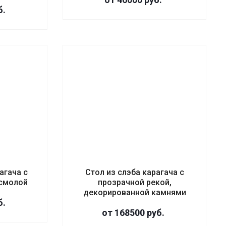
б.
агача с
Стол из слэба карагача с
 смолой
прозрачной рекой,
декорированной камнями
б.
от 168500
руб.