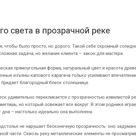
го света в прозрачной реке
я, чтобы было просто, но дорого. Такой себе скромный солидн
сложная задача, но желание клиента – закон для мастера.
еская прямоугольная форма, натуральный цвет и красота древ
енные изъяны капового карагача только усиливают впечатлен
 придает благородный блеск столешнице.
еск удивительно перекликается с прозрачностью извилистой рек
аметишь, но который освежает все вокруг. В этом роднике играет
т дна – настолько идеально она выполнена.
дстолье не нарушает бесконечную прозрачность: оно задумано
ной части. Сквозь реку металлические элементы не просматри