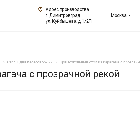
Адрес производства
г. Димитровград
Москва
ул. Куйбышева, д 1/2П
Столы для переговорных
Прямоугольный стол из карагача с прозрачн
агача с прозрачной рекой