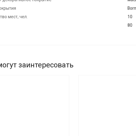
окрытия
Bor
во мест, чел.
10
80
могут заинтересовать