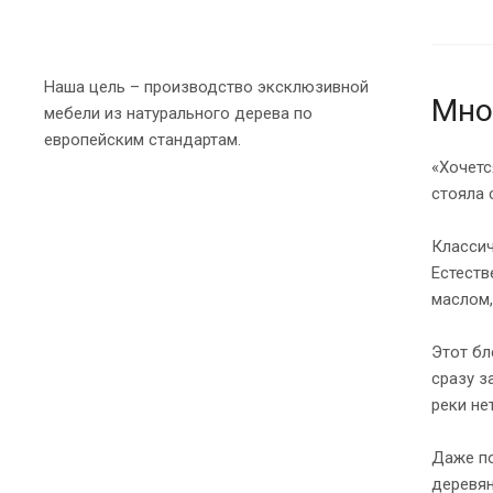
Наша цель – производство эксклюзивной
Мно
мебели из натурального дерева по
европейским стандартам.
«Хочетс
стояла 
Классич
Естеств
маслом,
Этот бл
сразу з
реки не
Даже по
деревян