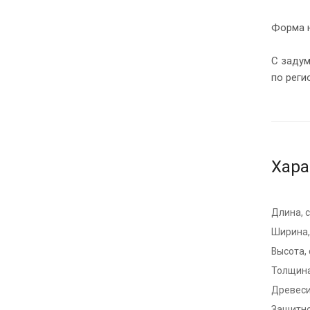
Форма н
С задум
по реги
Хара
Длина, 
Ширина,
Высота,
Толщина
Древес
Защитно