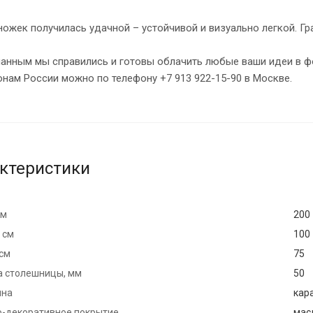
ожек получилась удачной – устойчивой и визуально легкой. Гра
анным мы справились и готовы облачить любые ваши идеи в фо
онам России можно по телефону +7 913 922-15-90 в Москве.
ктеристики
см
200
 см
100
 см
75
 столешницы, мм
50
ина
кар
-декоративное покрытие
мас