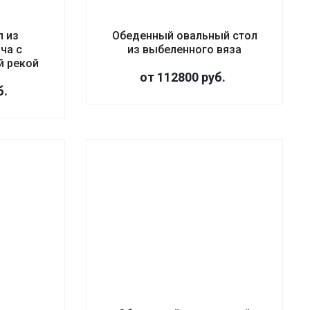
л из
Обеденный овальный стол
ча с
из выбеленного вяза
й рекой
от 112800
руб.
б.