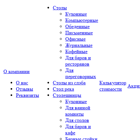
Столы
Кухонные
Компьютерные
Обеденные
Письменные
Офисные
Журнальные
Кофейные
Для баров и
ресторанов
Для
О компании
переговорных
О нас
Столы из слэба
Калькулятор
Акци
Отзывы
Стол река
стоимости
Реквизиты
Столешницы
Кухонные
Для ванной
комнаты
Для столов
Для баров и
кафе
Барные стойки