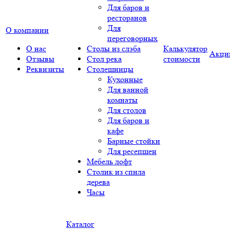
Для баров и
ресторанов
Для
О компании
переговорных
О нас
Столы из слэба
Калькулятор
Акци
Отзывы
Стол река
стоимости
Реквизиты
Столешницы
Кухонные
Для ванной
комнаты
Для столов
Для баров и
кафе
Барные стойки
Для ресепшен
Мебель лофт
Столик из спила
дерева
Часы
Каталог