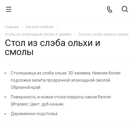
Главная
Каталог мебели
Столы из эпоксидной смолы и дерева
Стол из слэба ольхи и смолы
Стол из слэба ольхи и
смолы
Столешница из слэба ольхи. 3D заливка. Нижняя белая
подложка залита прозрачной эпоксидной смолой.
Обрезной край.
Поверхность и ножки стола покрыты лаком Renner
(Италия). Цвет: дуб коньяк.
Деревянное подстолье.