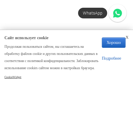
WhatsApp
x
Сайт использует cookie
Хорошо
Продолжая пользоваться сайтом, вы соглашаетесь на
Компания
обработку файлов cookie и других пользовательских данных в
О нас
Подробнее
соответствии с политикой конфиденциальности. Заблокировать
Отзывы
использование cookies сайтом можно в настройках браузера.
Реквизиты
CookieWidget
Карта сайта
Каталог
Столы
Столы из слэба
Стол река
Столешницы