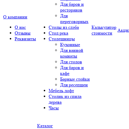
Для баров и
ресторанов
Для
О компании
переговорных
О нас
Столы из слэба
Калькулятор
Акци
Отзывы
Стол река
стоимости
Реквизиты
Столешницы
Кухонные
Для ванной
комнаты
Для столов
Для баров и
кафе
Барные стойки
Для ресепшен
Мебель лофт
Столик из спила
дерева
Часы
Каталог