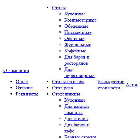
Столы
Кухонные
Компьютерные
Обеденные
Письменные
Офисные
Журнальные
Кофейные
Для баров и
ресторанов
Для
О компании
переговорных
О нас
Столы из слэба
Калькулятор
Акци
Отзывы
Стол река
стоимости
Реквизиты
Столешницы
Кухонные
Для ванной
комнаты
Для столов
Для баров и
кафе
Барные стойки