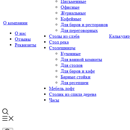
Письменные
Офисные
Журнальные
Кофейные
О компании
Для баров и ресторанов
Для переговорных
О нас
Столы из слэба
Калькулят
Отзывы
Стол река
Реквизиты
Столешницы
Кухонные
Для ванной комнаты
Для столов
Для баров и кафе
Барные стойки
Для ресепшен
Мебель лофт
Столик из спила дерева
Часы