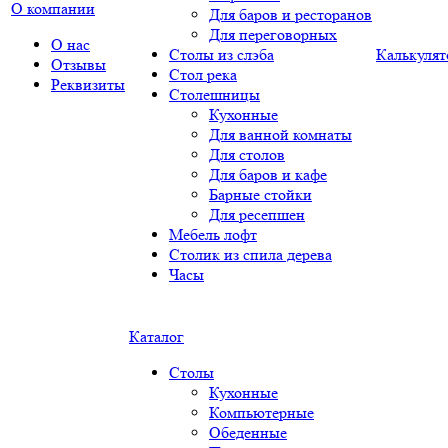
О компании
Для баров и ресторанов
Для переговорных
О нас
Столы из слэба
Калькулят
Отзывы
Стол река
Реквизиты
Столешницы
Кухонные
Для ванной комнаты
Для столов
Для баров и кафе
Барные стойки
Для ресепшен
Мебель лофт
Столик из спила дерева
Часы
Каталог
Столы
Кухонные
Компьютерные
Обеденные