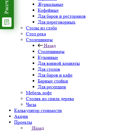
Журнальные
Кофейные
Для баров и ресторанов
Для переговорных
Столы из слэба
Стол река
Столешницы
Назад
Столешницы
Кухонные
Для ванной комнаты
Для столов
Для баров и кафе
Барные стойки
Для ресепшен
Мебель лофт
Столик из спила дерева
Часы
Калькулятор стоимости
Акции
Проекты
Назад