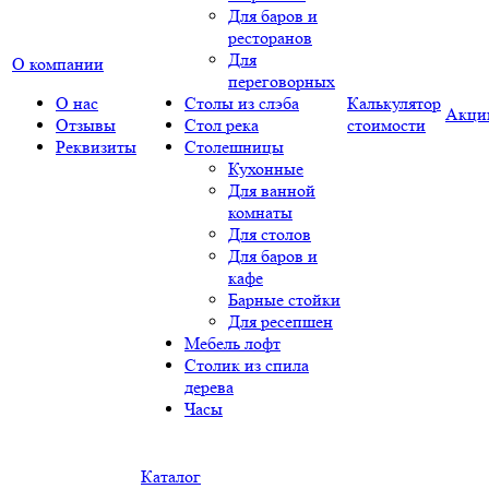
Для баров и
ресторанов
Для
О компании
переговорных
О нас
Столы из слэба
Калькулятор
Акци
Отзывы
Стол река
стоимости
Реквизиты
Столешницы
Кухонные
Для ванной
комнаты
Для столов
Для баров и
кафе
Барные стойки
Для ресепшен
Мебель лофт
Столик из спила
дерева
Часы
Каталог