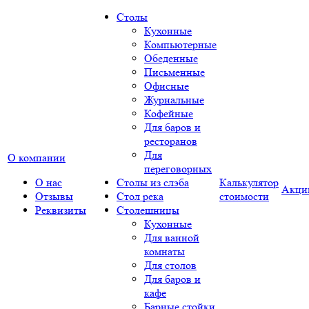
Столы
Кухонные
Компьютерные
Обеденные
Письменные
Офисные
Журнальные
Кофейные
Для баров и
ресторанов
Для
О компании
переговорных
О нас
Столы из слэба
Калькулятор
Акци
Отзывы
Стол река
стоимости
Реквизиты
Столешницы
Кухонные
Для ванной
комнаты
Для столов
Для баров и
кафе
Барные стойки